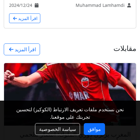
2024/12/24
Muhammad Lamhamdi
اقرأ المزيد
مقابلات
اقرأ المزيد
نحن نستخدم ملفات تعريف الارتباط (الكوكيز) لتحسين
تجربتك على موقعنا.
موافق
سياسة الخصوصية
المغرب يزلزل دوري الملوك: انتصار ملحمي