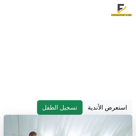
فرصة سبورت - محطتك نحو
البطولات
نؤمن بأن كل طفل يمتلك موهبة فريدة تستحق
التطوير والرعاية. منذ تأسيسنا، نجحنا في صقل
مواهب المئات من الأطفال عبر برامجنا المتخصصة
وفريق مدربينا المحترفين. نوفر بيئة آمنة ومحفزة
تجمع بين المتعة والتعلم
استعرض الأندية
تسجيل الطفل