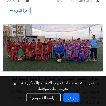
2025/01/02
Muhammad Lamhamdi
اقرأ المزيد
موقع تنظيم المباريات: تجربة رياضية استثنائية
نحن نستخدم ملفات تعريف الارتباط (الكوكيز) لتحسين
في متناول الجميع
تجربتك على موقعنا.
&nbsp;في عالم الرياضة المتسارع، باتت التكنولوجيا لاعبًا
رئيسيًا في تحسين التجارب الرياضية. وهنا يأتي دور موقعك
موافق
سياسة الخصوصية
لتنظيم المباريات، ليحدث تغييرًا جوهريًا...