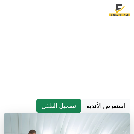
فرصة سبورت - محطتك نحو
البطولات
نؤمن بأن كل طفل يمتلك موهبة فريدة تستحق
التطوير والرعاية. منذ تأسيسنا، نجحنا في صقل
مواهب المئات من الأطفال عبر برامجنا المتخصصة
وفريق مدربينا المحترفين. نوفر بيئة آمنة ومحفزة
تجمع بين المتعة والتعلم
استعرض الأندية
تسجيل الطفل